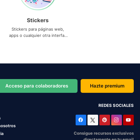
Stickers
Stickers para páginas web,
apps o cualquier otra interfaz
que necesites
Acceso para colaboradores
Hazte premium
REDES SOCIALES
s
nosotros
Consigue recursos exclusivos
ia
directamente en tu email