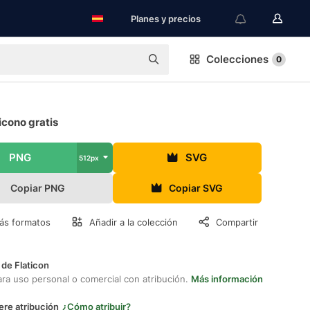
Planes y precios
Colecciones
0
icono gratis
PNG
SVG
512px
Copiar PNG
Copiar SVG
ás formatos
Añadir a la colección
Compartir
 de Flaticon
ara uso personal o comercial con atribución.
Más información
ere atribución
¿Cómo atribuir?