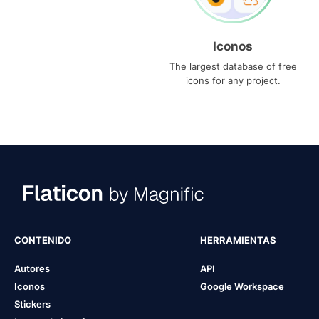
Iconos
The largest database of free
icons for any project.
CONTENIDO
HERRAMIENTAS
Autores
API
Iconos
Google Workspace
Stickers