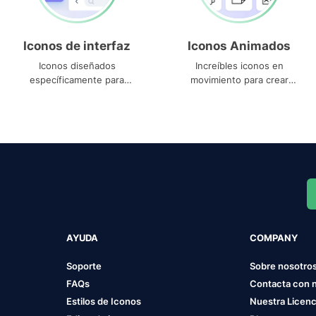
Iconos de interfaz
Iconos Animados
Iconos diseñados
Increíbles iconos en
específicamente para
movimiento para crear
interfaces
proyectos dinámicos
AYUDA
COMPANY
Soporte
Sobre nosotro
FAQs
Contacta con 
Estilos de Iconos
Nuestra Licenc