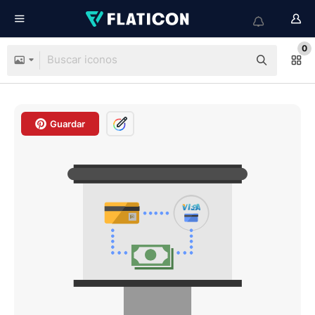
0
Guardar