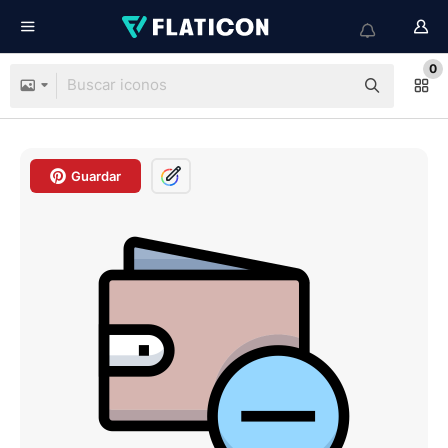
0
Guardar