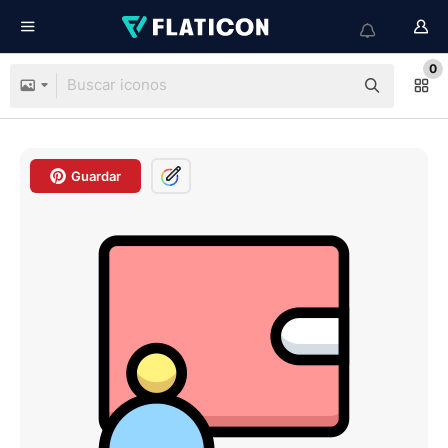
0
Guardar