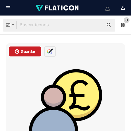
0
Guardar