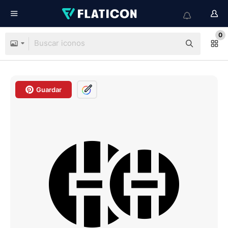
0
Guardar