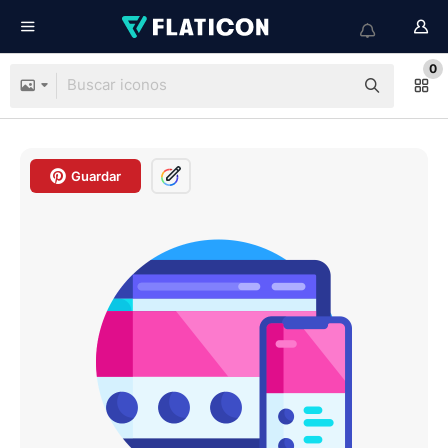
0
Guardar