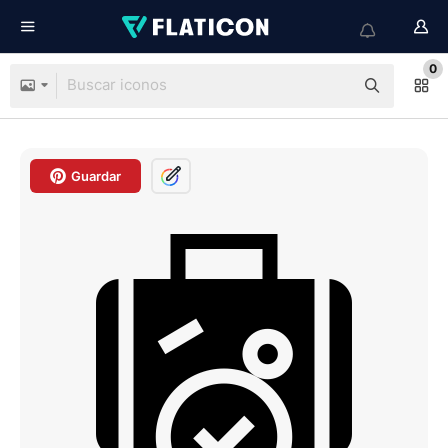
0
Guardar