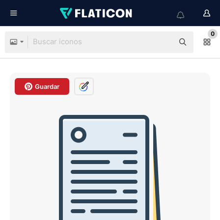
0
Guardar