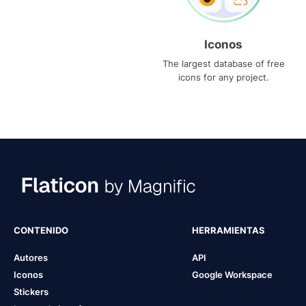
Iconos
The largest database of free
icons for any project.
CONTENIDO
HERRAMIENTAS
Autores
API
Iconos
Google Workspace
Stickers