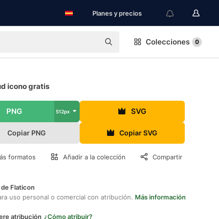
Planes y precios
Colecciones
0
ud icono gratis
PNG
SVG
512px
Copiar PNG
Copiar SVG
ás formatos
Añadir a la colección
Compartir
 de Flaticon
ara uso personal o comercial con atribución.
Más información
ere atribución
¿Cómo atribuir?