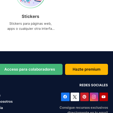
Stickers
Stickers para páginas web,
apps o cualquier otra interfaz
que necesites
Acceso para colaboradores
Hazte premium
REDES SOCIALES
s
nosotros
Consigue recursos exclusivos
ia
directamente en tu email