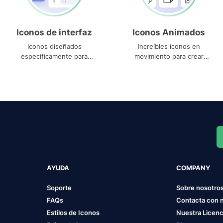
Iconos de interfaz
Iconos Animados
Iconos diseñados
Increíbles iconos en
específicamente para
movimiento para crear
interfaces
proyectos dinámicos
AYUDA
COMPANY
Soporte
Sobre nosotro
FAQs
Contacta con 
Estilos de Iconos
Nuestra Licenc