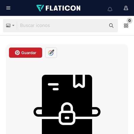
0
Guardar