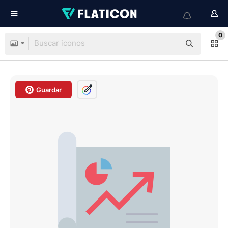
0
Guardar