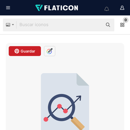
0
Guardar