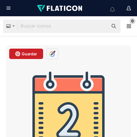
0
Guardar