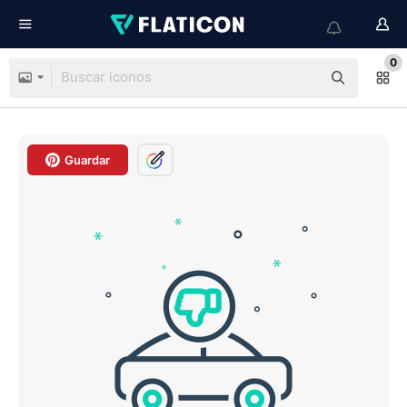
0
Guardar