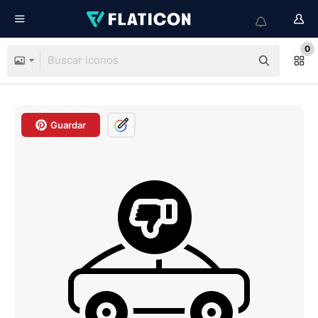
0
Guardar