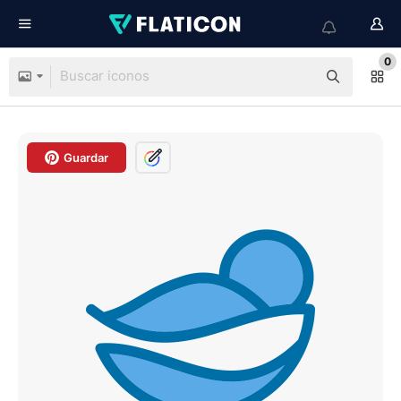
0
Guardar