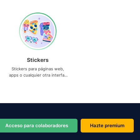
Stickers
Stickers para páginas web,
apps o cualquier otra interfaz
que necesites
Acceso para colaboradores
Hazte premium