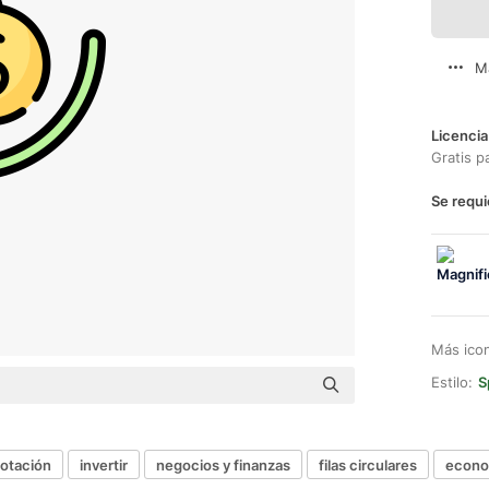
M
Licencia
Gratis p
Se requi
Más ico
Estilo:
S
rotación
invertir
negocios y finanzas
filas circulares
econom