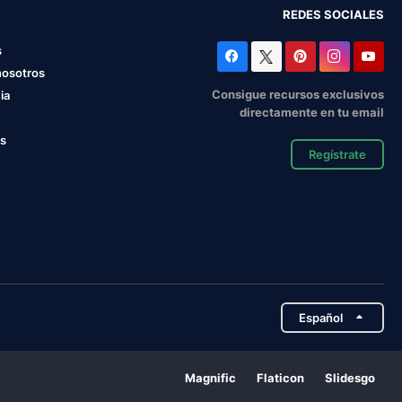
REDES SOCIALES
s
nosotros
Consigue recursos exclusivos
ia
directamente en tu email
os
Regístrate
Español
Magnific
Flaticon
Slidesgo