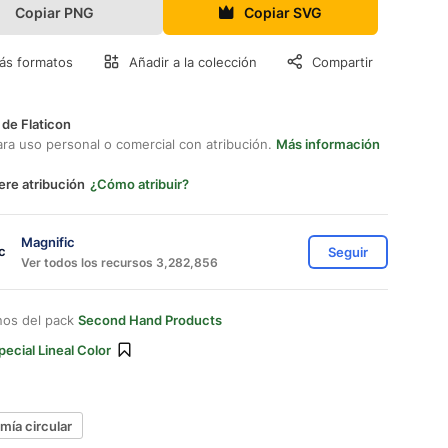
Copiar PNG
Copiar SVG
ás formatos
Añadir a la colección
Compartir
 de Flaticon
ara uso personal o comercial con atribución.
Más información
ere atribución
¿Cómo atribuir?
Magnific
Seguir
Ver todos los recursos 3,282,856
nos del pack
Second Hand Products
pecial Lineal Color
ía circular