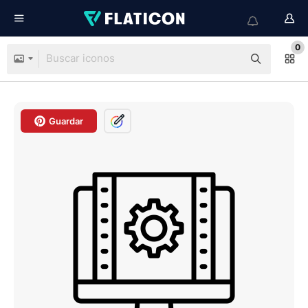
0
Guardar