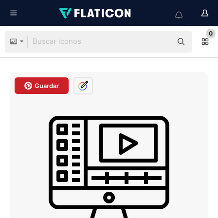
0
Guardar