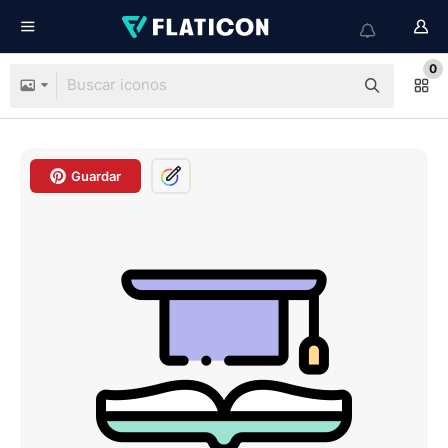
0
Guardar