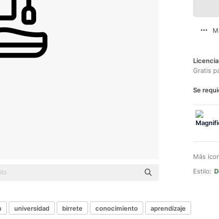
M
Licencia
Gratis p
Se requi
Más ico
Estilo:
D
n
universidad
birrete
conocimiento
aprendizaje