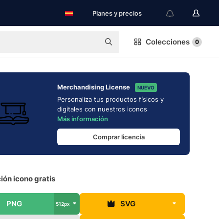
Planes y precios
Colecciones
0
Merchandising License
NUEVO
Personaliza tus productos físicos y
digitales con nuestros iconos
Más información
Comprar licencia
ón icono gratis
PNG
SVG
512px