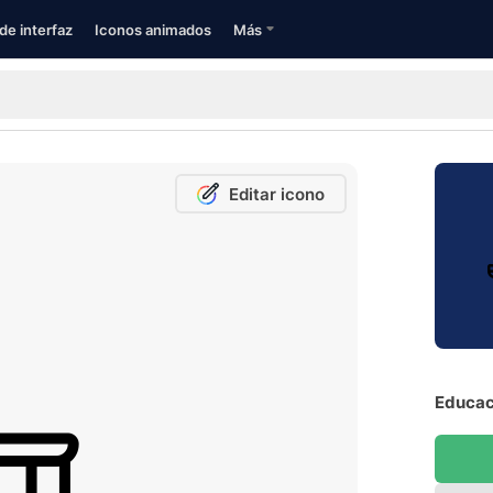
de interfaz
Iconos animados
Más
Editar icono
Educaci