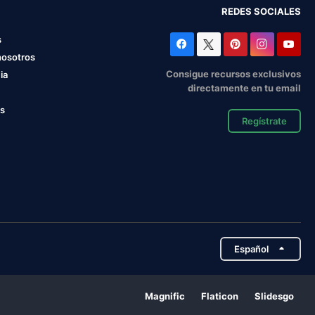
REDES SOCIALES
s
nosotros
Consigue recursos exclusivos
ia
directamente en tu email
os
Regístrate
Español
Magnific
Flaticon
Slidesgo