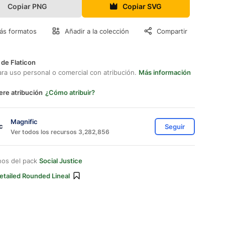
Copiar PNG
Copiar SVG
ás formatos
Añadir a la colección
Compartir
 de Flaticon
ara uso personal o comercial con atribución.
Más información
ere atribución
¿Cómo atribuir?
Magnific
Seguir
Ver todos los recursos 3,282,856
nos del pack
Social Justice
etailed Rounded Lineal