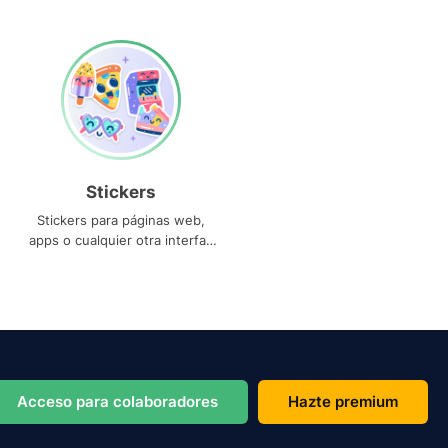
Stickers
Stickers para páginas web,
apps o cualquier otra interfaz
que necesites
Acceso para colaboradores
Hazte premium