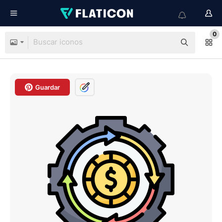
0
Guardar