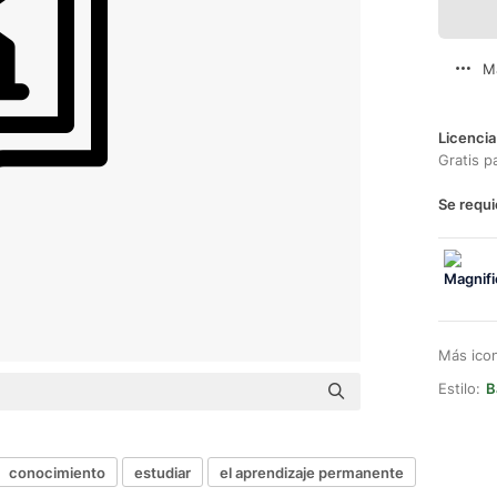
M
Licencia
Gratis p
Se requi
Más ico
Estilo:
B
conocimiento
estudiar
el aprendizaje permanente