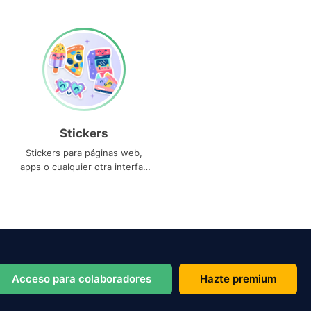
Stickers
Stickers para páginas web,
apps o cualquier otra interfaz
que necesites
Acceso para colaboradores
Hazte premium