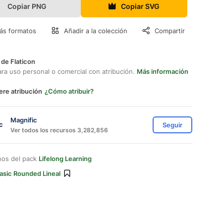
Copiar PNG
Copiar SVG
ás formatos
Añadir a la colección
Compartir
 de Flaticon
ara uso personal o comercial con atribución.
Más información
ere atribución
¿Cómo atribuir?
Magnific
Seguir
Ver todos los recursos 3,282,856
nos del pack
Lifelong Learning
asic Rounded Lineal