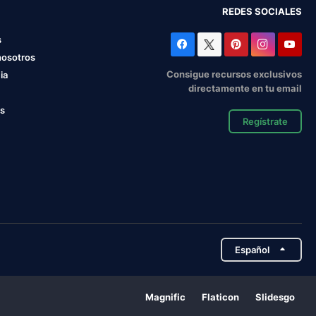
REDES SOCIALES
s
nosotros
Consigue recursos exclusivos
ia
directamente en tu email
os
Regístrate
Español
Magnific
Flaticon
Slidesgo