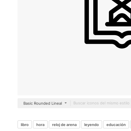
Basic Rounded Lineal
libro
hora
reloj de arena
leyendo
educación