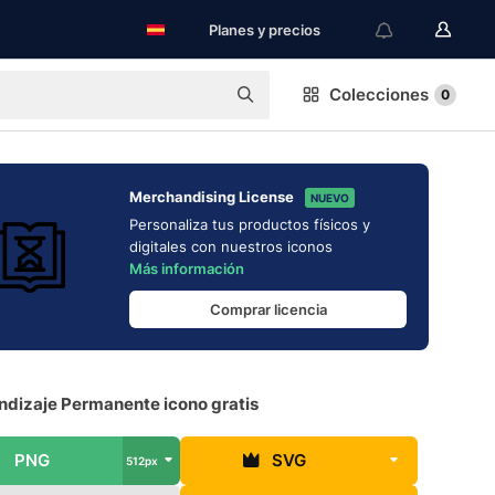
Planes y precios
Colecciones
0
Merchandising License
NUEVO
Personaliza tus productos físicos y
digitales con nuestros iconos
Más información
Comprar licencia
ndizaje Permanente icono gratis
PNG
SVG
512px