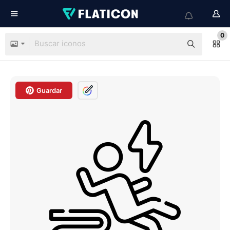
0
Guardar