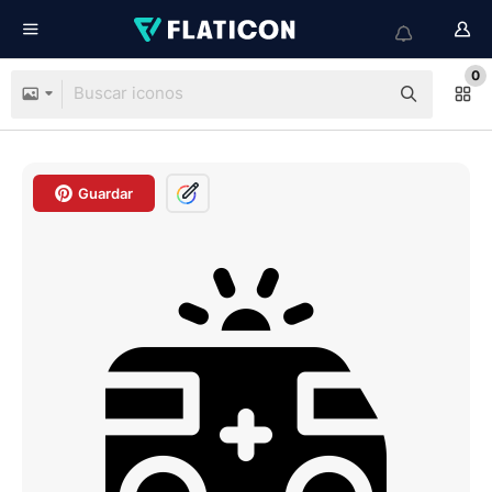
0
Guardar