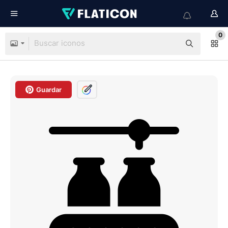
0
Guardar