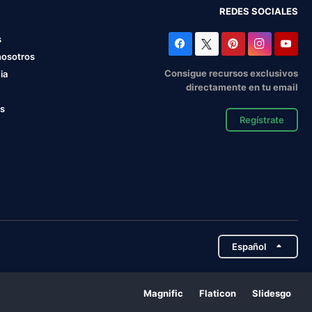
REDES SOCIALES
s
nosotros
Consigue recursos exclusivos
ia
directamente en tu email
os
Regístrate
Español
Magnific
Flaticon
Slidesgo