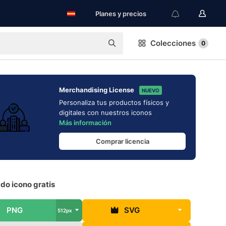
Planes y precios
Colecciones
0
Merchandising License
NUEVO
Personaliza tus productos físicos y
digitales con nuestros iconos
Más información
Comprar licencia
do icono gratis
PNG
SVG
512px