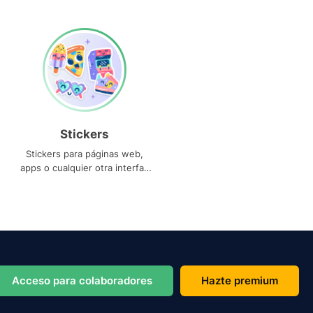
Stickers
Stickers para páginas web,
apps o cualquier otra interfaz
que necesites
Acceso para colaboradores
Hazte premium