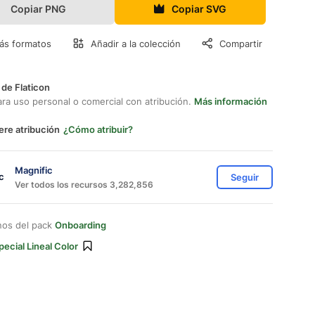
Copiar PNG
Copiar SVG
ás formatos
Añadir a la colección
Compartir
 de Flaticon
ara uso personal o comercial con atribución.
Más información
ere atribución
¿Cómo atribuir?
Magnific
Seguir
Ver todos los recursos 3,282,856
nos del pack
Onboarding
pecial Lineal Color