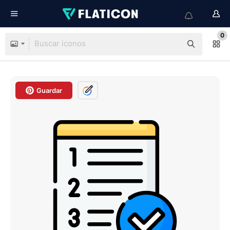
0
Guardar