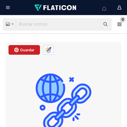
0
Guardar