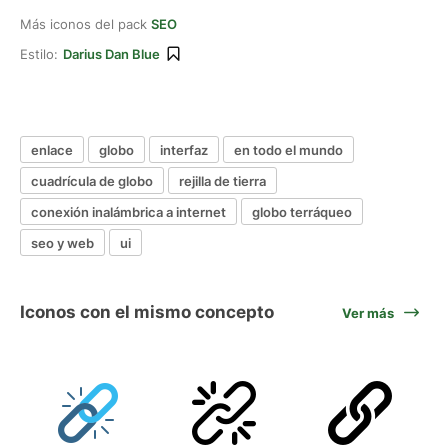
Más iconos del pack
SEO
Estilo:
Darius Dan Blue
enlace
globo
interfaz
en todo el mundo
cuadrícula de globo
rejilla de tierra
conexión inalámbrica a internet
globo terráqueo
seo y web
ui
Iconos con el mismo concepto
Ver más