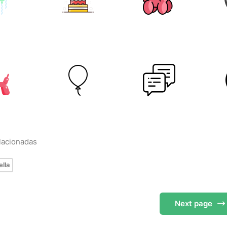
elacionadas
ella
Next
page