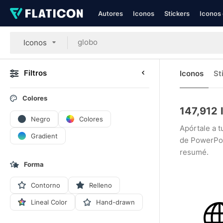
Autores
Iconos
Stickers
Iconos 
Iconos
Filtros
Iconos
St
Colores
147,912
Negro
Colores
Apórtale a t
Gradient
de PowerPoin
resumé.
Forma
Contorno
Relleno
Lineal Color
Hand-drawn