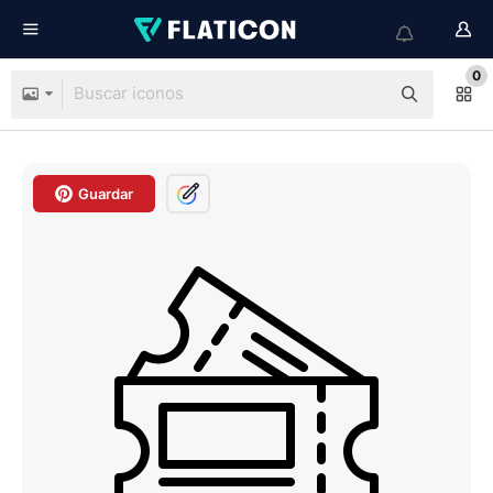
0
Guardar