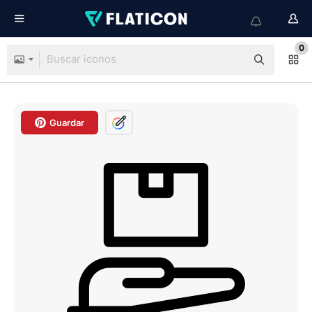
0
Guardar