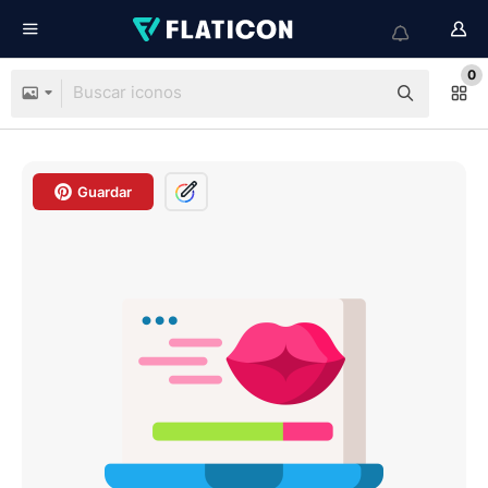
0
Guardar