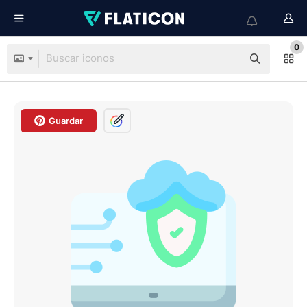
0
Guardar