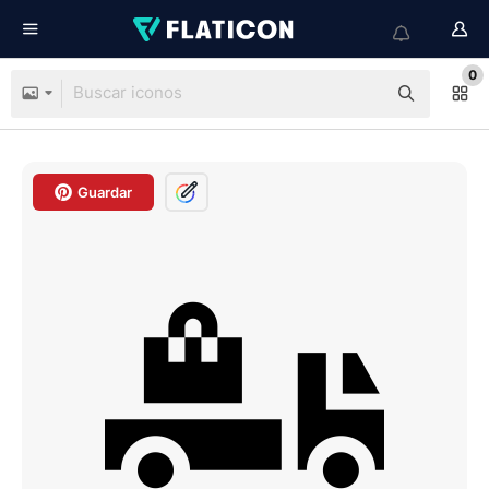
0
Guardar