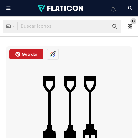
0
Guardar