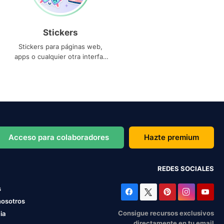
Stickers
Stickers para páginas web,
apps o cualquier otra interfaz
que necesites
Acceso para colaboradores
Hazte premium
REDES SOCIALES
s
nosotros
Consigue recursos exclusivos
ia
directamente en tu email