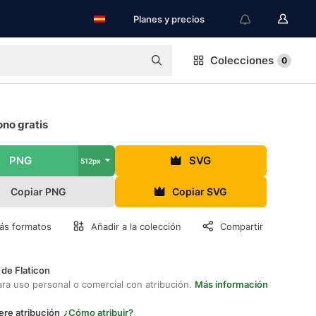
Planes y precios
Colecciones
0
ono gratis
PNG
SVG
512px
Copiar PNG
Copiar SVG
ás formatos
Añadir a la colección
Compartir
 de Flaticon
ara uso personal o comercial con atribución.
Más información
ere atribución
¿Cómo atribuir?