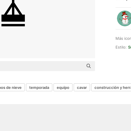
Más ico
Estilo:
S
os de nieve
temporada
equipo
cavar
construcción y her