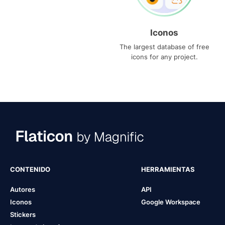
Iconos
The largest database of free
icons for any project.
CONTENIDO
HERRAMIENTAS
Autores
API
Iconos
Google Workspace
Stickers