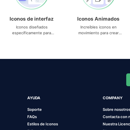
Iconos de interfaz
Iconos Animados
Iconos diseñados
Increíbles iconos en
específicamente para
movimiento para crear
interfaces
proyectos dinámicos
AYUDA
COMPANY
Soporte
Sobre nosotro
FAQs
Contacta con 
Estilos de Iconos
Nuestra Licenc