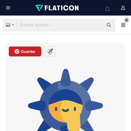
0
Guardar