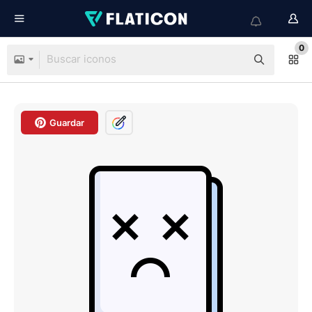
0
Guardar