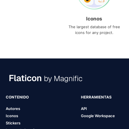
Iconos
The largest database of free
icons for any project.
CONTENIDO
HERRAMIENTAS
Autores
API
Iconos
Google Workspace
Stickers