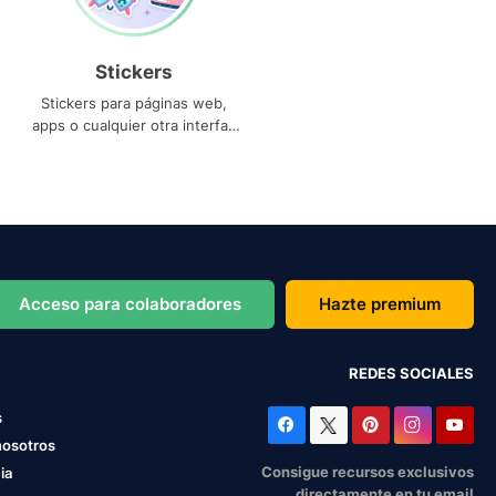
Stickers
Stickers para páginas web,
apps o cualquier otra interfaz
que necesites
Acceso para colaboradores
Hazte premium
REDES SOCIALES
s
nosotros
Consigue recursos exclusivos
ia
directamente en tu email