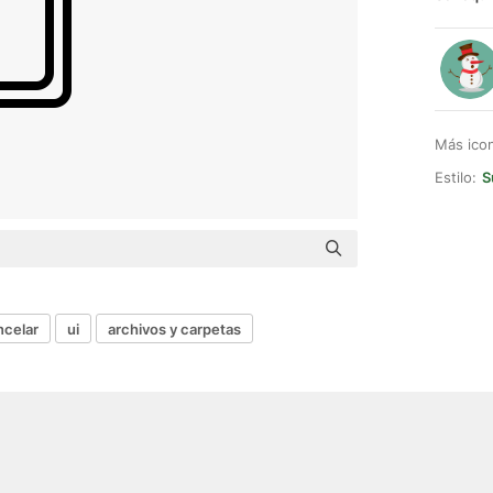
Más ico
Estilo:
S
ncelar
ui
archivos y carpetas