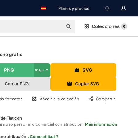
Planes y precios
Colecciones
0
cono gratis
PNG
SVG
512px
Copiar PNG
Copiar SVG
ás formatos
Añadir a la colección
Compartir
 de Flaticon
ara uso personal o comercial con atribución.
Más información
ere atribución
¿Cómo atribuir?