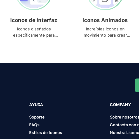
Iconos de interfaz
Iconos Animados
Iconos diseñados
Increíbles iconos en
específicamente para
movimiento para crear
interfaces
proyectos dinámicos
AYUDA
COMPANY
Soporte
Sobre nosotro
FAQs
Contacta con 
Estilos de Iconos
Nuestra Licenc