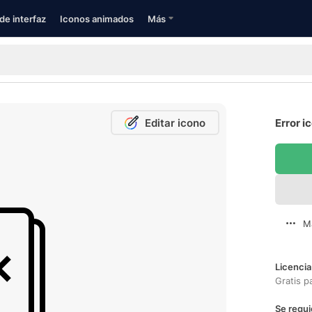
de interfaz
Iconos animados
Más
Editar icono
Error i
M
Licencia
Gratis p
Se requi