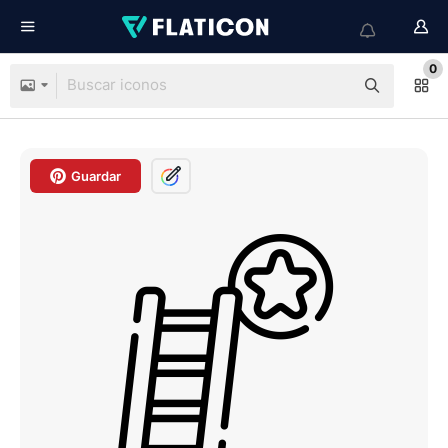
0
Guardar