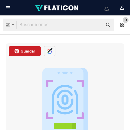
0
Guardar