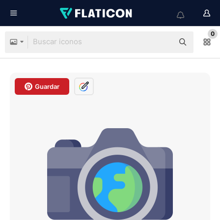
0
Guardar