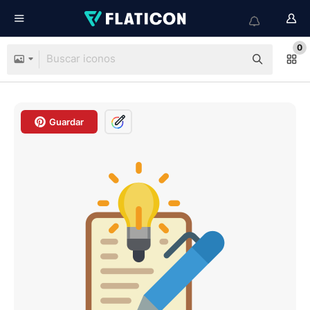
0
Guardar