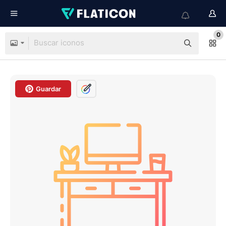
0
Guardar