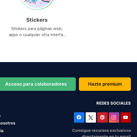
Stickers
Stickers para páginas web,
apps o cualquier otra interfaz
que necesites
Acceso para colaboradores
Hazte premium
REDES SOCIALES
s
nosotros
Consigue recursos exclusivos
ia
directamente en tu email