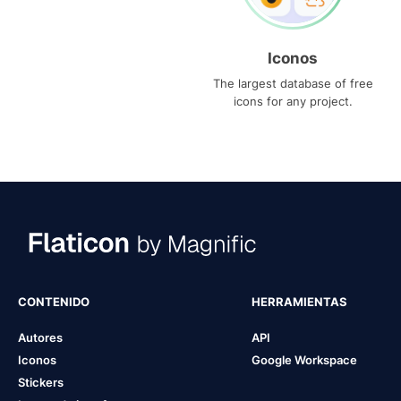
Iconos
The largest database of free
icons for any project.
CONTENIDO
HERRAMIENTAS
Autores
API
Iconos
Google Workspace
Stickers