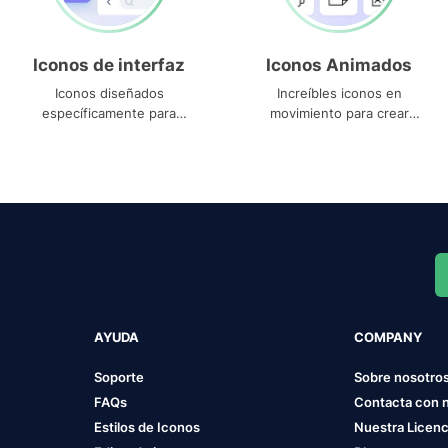
Iconos de interfaz
Iconos Animados
Iconos diseñados
Increíbles iconos en
específicamente para
movimiento para crear
interfaces
proyectos dinámicos
AYUDA
COMPANY
Soporte
Sobre nosotro
FAQs
Contacta con 
Estilos de Iconos
Nuestra Licenc