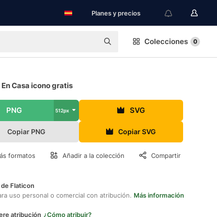
Planes y precios
Colecciones
0
 En Casa icono gratis
PNG
SVG
512px
Copiar PNG
Copiar SVG
ás formatos
Añadir a la colección
Compartir
 de Flaticon
ara uso personal o comercial con atribución.
Más información
ere atribución
¿Cómo atribuir?