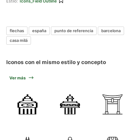
Estilo:
Icons_Field Outline
flechas
españa
punto de referencia
barcelona
casa milá
Iconos con el mismo estilo y concepto
Ver más