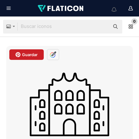
0
Guardar