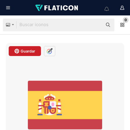
0
Guardar