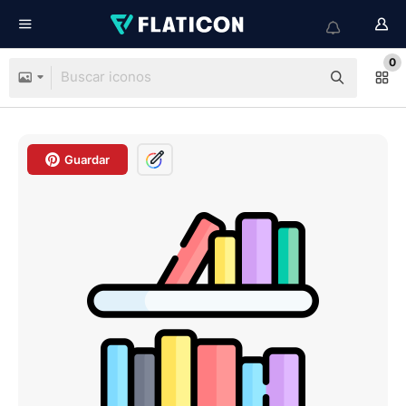
0
Guardar